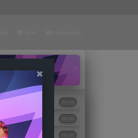
ahis
Casino
Promosyonlar
 Spor - Canlı
00:00
1 - Canlı
00:00
ort 2 - Canlı
00:00