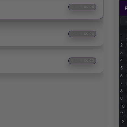
00:00
00:00
1
2
3
4
00:00
5
6
7
8
9
10
11
12